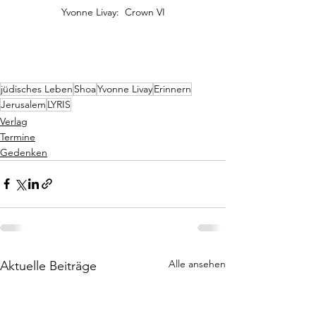
Yvonne Livay:  Crown VI
jüdisches Leben
Shoa
Yvonne Livay
Erinnern
Jerusalem
LYRIS
Verlag
Termine
Gedenken
Alle ansehen
Aktuelle Beiträge