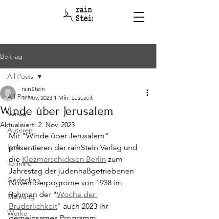
Beitrag
All Posts
rainStein
All Posts
1. Nov. 2023
1 Min. Lesezeit
Winde über Jerusalem
Verlag
Aktualisiert:
2. Nov. 2023
Autoren
Mit "Winde über Jerusalem" 
Lyrik
präsentieren der rainStein Verlag und 
die 
Klezmerschicksen Berlin
 zum 
Termine
Jahrestag der judenhaßgetriebenen 
Gedenken
Novemberpogrome von 1938 im 
Rahmen der "
Woche der 
Meinung
Brüderlichkeit
" auch 2023 ihr 
Werke
gemeinsames Programm.