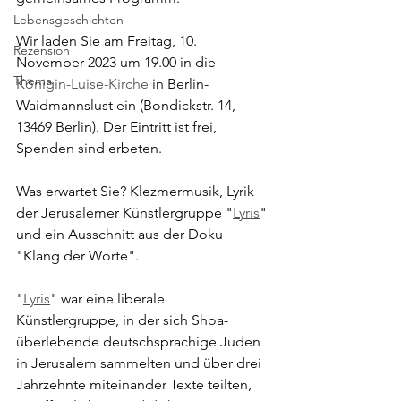
Lebensgeschichten
Wir laden Sie am Freitag, 10. 
Rezension
November 2023 um 19.00 in die 
Thema
Königin-Luise-Kirche
 in Berlin-
Waidmannslust ein (Bondickstr. 14, 
13469 Berlin). Der Eintritt ist frei, 
Spenden sind erbeten.
Was erwartet Sie? Klezmermusik, Lyrik 
der Jerusalemer Künstlergruppe "
Lyris
" 
und ein Ausschnitt aus der Doku 
"Klang der Worte".
"
Lyris
" war eine liberale 
Künstlergruppe, in der sich Shoa-
überlebende deutschsprachige Juden 
in Jerusalem sammelten und über drei 
Jahrzehnte miteinander Texte teilten, 