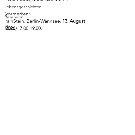
Lebensgeschichten
Vormerken:
Rezension
rainStein, Berlin-Wannsee, 
13. August 
Thema
2026
, 17.00-19.00.