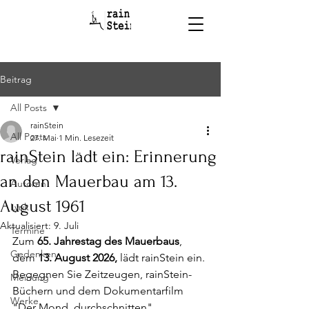
Beitrag
All Posts
rainStein
All Posts
27. Mai
1 Min. Lesezeit
rainStein lädt ein: Erinnerung
Verlag
an den Mauerbau am 13.
Autoren
August 1961
Lyrik
Aktualisiert:
9. Juli
Termine
Zum 
65. Jahrestag des Mauerbaus
, 
Gedenken
dem 
13. August 2026,
 lädt rainStein ein. 
Begegnen Sie Zeitzeugen, rainStein-
Meinung
Büchern und dem Dokumentarfilm 
Werke
"Der Mond, durchschnitten". 