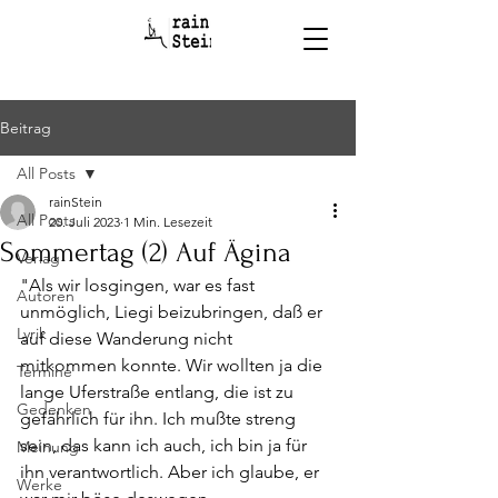
Beitrag
All Posts
rainStein
All Posts
20. Juli 2023
1 Min. Lesezeit
Sommertag (2) Auf Ägina
Verlag
"Als wir losgingen, war es fast 
Autoren
unmöglich, Liegi beizubringen, daß er 
Lyrik
auf diese Wanderung nicht 
mitkommen konnte. Wir wollten ja die 
Termine
lange Uferstraße entlang, die ist zu 
Gedenken
gefährlich für ihn. Ich mußte streng 
sein, das kann ich auch, ich bin ja für 
Meinung
ihn verantwortlich. Aber ich glaube, er 
Werke