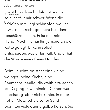
war mir böse deswegen. 
Lebensgeschichten
Sonst bin ich nicht dafür, streng zu 
Rezension
sein, es fällt mir schwer. Wenn die 
Thema
anderen mit Liegi schimpfen, weil er 
etwas nicht recht gemacht hat, dann 
beschütze ich ihn. Er ist ein freier 
Hund! Noch nie hat ihn jemand an die 
Kette gelegt. Er kann selbst 
entscheiden, was er tun will. Und er hat 
die Würde eines freien Hundes.
Beim Leuchtturm steht eine kleine 
weißgetünchte Kirche, eine 
Seemannskapelle, die weithin zu sehen 
ist. Da gingen wir hinein. Drinnen war 
es schattig, aber nicht kühler. In einer 
hohen Metallschale voller Sand 
brannten viele dünne gelbe Kerzen. Sie 