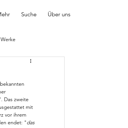
ehr
Suche
Über uns
Werke
 bekannten 
her 
". Das zweite 
usgestattet mit 
rz vor ihrem 
len endet: "
das 