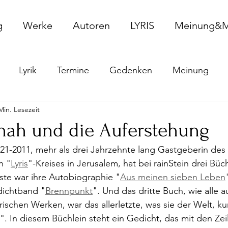
g
Werke
Autoren
LYRIS
Meinung&M
Lyrik
Termine
Gedenken
Meinung
Min. Lesezeit
ension
Thema
onah und die Auferstehung
921-2011, mehr als drei Jahrzehnte lang Gastgeberin des
n "
Lyris
"-Kreises in Jerusalem, hat bei rainStein drei Büc
rste war ihre Autobiographie "
Aus meinen sieben Leben
dichtband "
Brennpunkt
". Und das dritte Buch, wie alle a
ischen Werken, war das allerletzte, was sie der Welt, ku
". In diesem Büchlein steht ein Gedicht, das mit den Zei