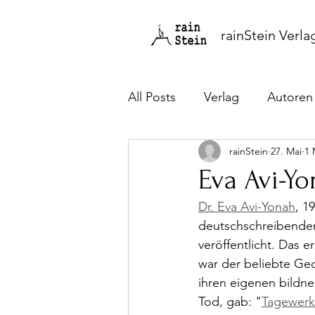
rainStein Verla
All Posts
Verlag
Autoren
rainStein
27. Mai
1 
Lebensgeschichten
Rez
Eva Avi-Y
Dr. Eva Avi-Yonah
, 1
deutschschreibende
veröffentlicht. Das e
war der beliebte Ge
ihren eigenen bildner
Tod, gab: "
Tagewerk