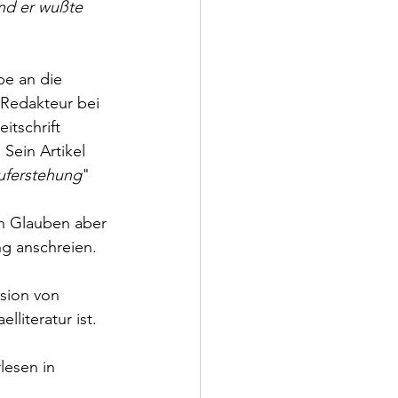
und er wußte 
be an die 
 Redakteur bei 
itschrift 
Sein Artikel 
uferstehung
" 
en Glauben aber 
ang anschreien.
sion von 
literatur ist. 
lesen in 