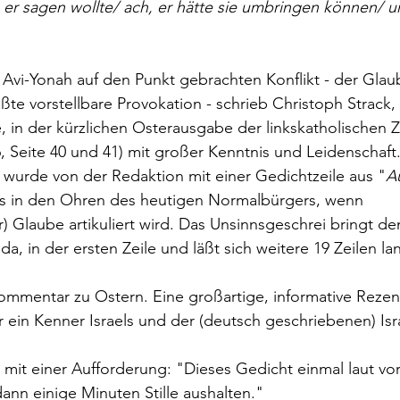
as er sagen wollte/ ach, er hätte sie umbringen können/ 
Avi-Yonah auf den Punkt gebrachten Konflikt - der Glau
ßte vorstellbare Provokation - schrieb Christoph Strack,
 in der kürzlichen Osterausgabe der linkskatholischen Ze
, Seite 40 und 41) mit großer Kenntnis und Leidenschaft. 
 wurde von der Redaktion mit einer Gedichtzeile aus "
A
t es in den Ohren des heutigen Normalbürgers, wenn 
er) Glaube artikuliert wird. Das Unsinnsgeschrei bringt d
da, in der ersten Zeile und läßt sich weitere 19 Zeilen l
ommentar zu Ostern. Eine großartige, informative Rezen
 ein Kenner Israels und der (deutsch geschriebenen) Israel
mit einer Aufforderung: "Dieses Gedicht einmal laut vor
dann einige Minuten Stille aushalten."