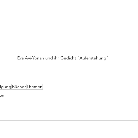
Eva Avi-Yonah und ihr Gedicht "Auferstehung"
igung
Bücher
Themen
on